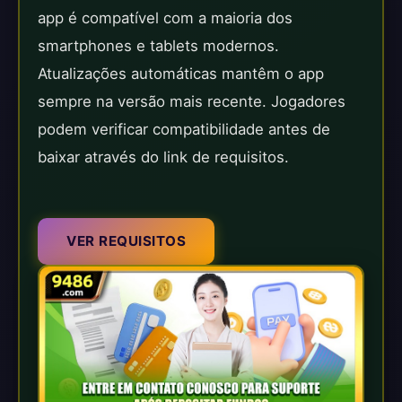
app é compatível com a maioria dos
smartphones e tablets modernos.
Atualizações automáticas mantêm o app
sempre na versão mais recente. Jogadores
podem verificar compatibilidade antes de
baixar através do link de requisitos.
VER REQUISITOS