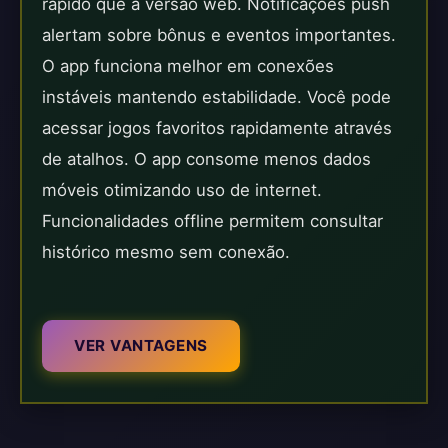
rápido que a versão web. Notificações push
alertam sobre bônus e eventos importantes.
O app funciona melhor em conexões
instáveis mantendo estabilidade. Você pode
acessar jogos favoritos rapidamente através
de atalhos. O app consome menos dados
móveis otimizando uso de internet.
Funcionalidades offline permitem consultar
histórico mesmo sem conexão.
VER VANTAGENS