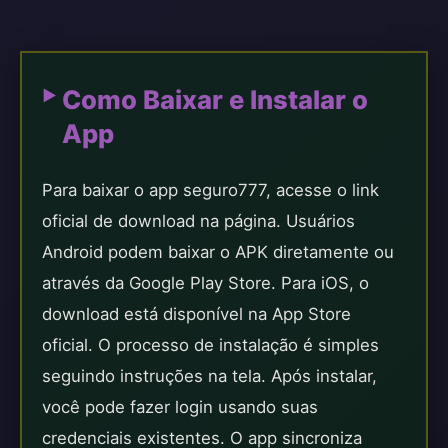
Como Baixar e Instalar o
App
Para baixar o app seguro777, acesse o link
oficial de download na página. Usuários
Android podem baixar o APK diretamente ou
através da Google Play Store. Para iOS, o
download está disponível na App Store
oficial. O processo de instalação é simples
seguindo instruções na tela. Após instalar,
você pode fazer login usando suas
credenciais existentes. O app sincroniza