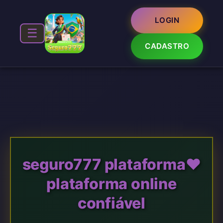
LOGIN
☰
CADASTRO
seguro777 plataforma❤️
plataforma online
confiável