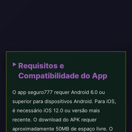
Requisitos e
Compatibilidade do App
O app seguro777 requer Android 6.0 ou
superior para dispositivos Android. Para iOS,
é necessário iOS 12.0 ou versão mais
recente. O download do APK requer
aproximadamente 50MB de espaço livre. O