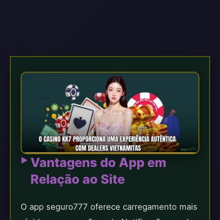
Vantagens do App em
Relação ao Site
O app seguro777 oferece carregamento mais